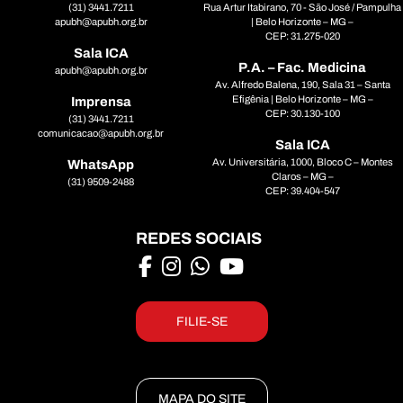
(31) 3441.7211
Rua Artur Itabirano, 70 - São José / Pampulha
apubh@apubh.org.br
| Belo Horizonte – MG –
CEP: 31.275-020
Sala ICA
P.A. – Fac. Medicina
apubh@apubh.org.br
Av. Alfredo Balena, 190, Sala 31 – Santa
Efigênia | Belo Horizonte – MG –
Imprensa
CEP: 30.130-100
(31) 3441.7211
comunicacao@apubh.org.br
Sala ICA
Av. Universitária, 1000, Bloco C – Montes
WhatsApp
Claros – MG –
(31) 9509-2488
CEP: 39.404-547
REDES SOCIAIS
FILIE-SE
MAPA DO SITE