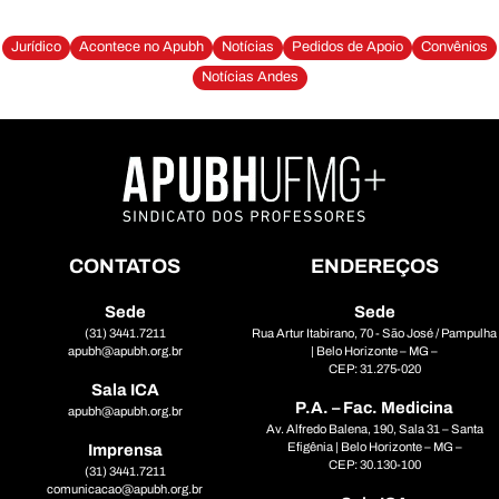
Jurídico
Acontece no Apubh
Notícias
Pedidos de Apoio
Convênios
Notícias Andes
CONTATOS
ENDEREÇOS
Sede
Sede
(31) 3441.7211
Rua Artur Itabirano, 70 - São José / Pampulha
apubh@apubh.org.br
| Belo Horizonte – MG –
CEP: 31.275-020
Sala ICA
P.A. – Fac. Medicina
apubh@apubh.org.br
Av. Alfredo Balena, 190, Sala 31 – Santa
Efigênia | Belo Horizonte – MG –
Imprensa
CEP: 30.130-100
(31) 3441.7211
comunicacao@apubh.org.br