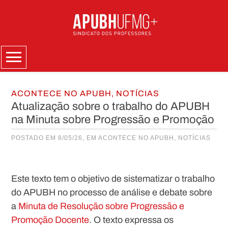
Skip
to
content
Menu
ACONTECE NO APUBH
,
NOTÍCIAS
Atualização sobre o trabalho do APUBH
na Minuta sobre Progressão e Promoção
POSTADO EM 8/05/26, EM
ACONTECE NO APUBH
,
NOTÍCIAS
Este texto tem o objetivo de sistematizar o trabalho
do APUBH no processo de análise e debate sobre
a
Minuta de Resolução sobre Progressão e
Promoção Docente
. O texto expressa os