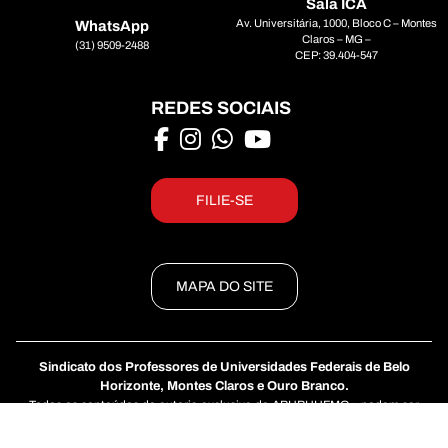
Sala ICA
Av. Universitária, 1000, Bloco C – Montes
WhatsApp
Claros – MG –
(31) 9509-2488
CEP: 39.404-547
REDES SOCIAIS
FILIE-SE
MAPA DO SITE
Sindicato dos Professores de Universidades Federais de Belo
Horizonte, Montes Claros e Ouro Branco.
Todos os conteúdos de autoria exclusiva do APUBHUFMG+ podem ser
reproduzidos, desde que não sofram alterações e sejam devidamente
creditados. Todos os direitos reservados.