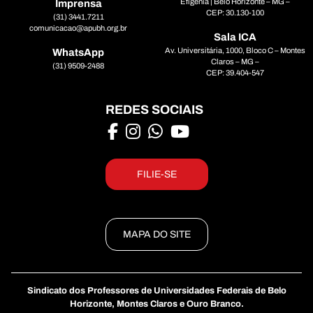
Efigênia | Belo Horizonte – MG –
Imprensa
CEP: 30.130-100
(31) 3441.7211
comunicacao@apubh.org.br
Sala ICA
Av. Universitária, 1000, Bloco C – Montes
WhatsApp
Claros – MG –
(31) 9509-2488
CEP: 39.404-547
REDES SOCIAIS
FILIE-SE
MAPA DO SITE
Sindicato dos Professores de Universidades Federais de Belo
Horizonte, Montes Claros e Ouro Branco.