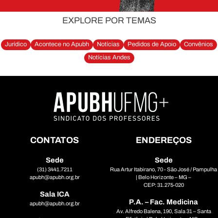
EXPLORE POR TEMAS
Jurídico
Acontece no Apubh
Notícias
Pedidos de Apoio
Convênios
Notícias Andes
CONTATOS
ENDEREÇOS
Sede
Sede
(31) 3441.7211
Rua Artur Itabirano, 70 - São José / Pampulha
apubh@apubh.org.br
| Belo Horizonte – MG –
CEP: 31.275-020
Sala ICA
P.A. – Fac. Medicina
apubh@apubh.org.br
Av. Alfredo Balena, 190, Sala 31 – Santa