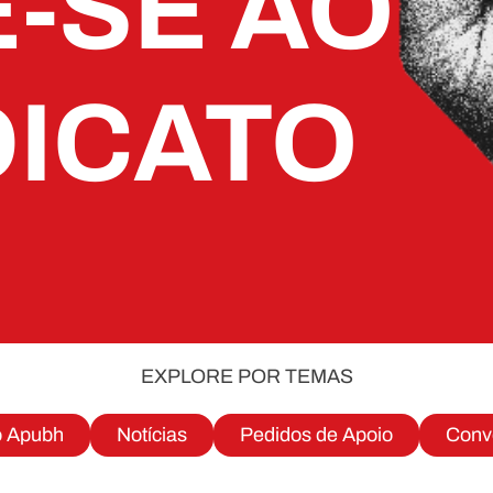
E-SE AO
DICATO
EXPLORE POR TEMAS
o Apubh
Notícias
Pedidos de Apoio
Conv