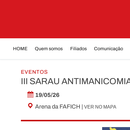
Skip
to
content
HOME
Quem somos
Filiados
Comunicação
EVENTOS
III SARAU ANTIMANICOMIA
19/05/26
Arena da FAFICH |
VER NO MAPA