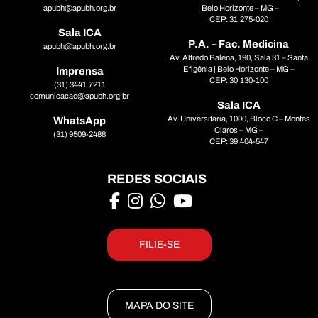
apubh@apubh.org.br
| Belo Horizonte – MG –
CEP: 31.275-020
Sala ICA
P.A. – Fac. Medicina
apubh@apubh.org.br
Av. Alfredo Balena, 190, Sala 31 – Santa
Efigênia | Belo Horizonte – MG –
Imprensa
CEP: 30.130-100
(31) 3441.7211
comunicacao@apubh.org.br
Sala ICA
Av. Universitária, 1000, Bloco C – Montes
WhatsApp
Claros – MG –
(31) 9509-2488
CEP: 39.404-547
REDES SOCIAIS
FILIE-SE
MAPA DO SITE