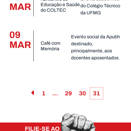
MAR
Educação e Saúde
do Colégio Técnico
do COLTEC
da UFMG
09
Evento social da Apubh
MAR
Café com
destinado,
Memória
principalmente, aos
docentes aposentados.
1
…
29
30
31
FILIE-SE AO