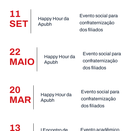
11
Evento social para
Happy Hour da
SET
confraternização
Apubh
dos filiados
22
Evento social para
Happy Hour da
MAIO
confraternização
Apubh
dos filiados
20
Evento social para
Happy Hour da
MAR
confraternização
Apubh
dos filiados
13
Evento acadêmico
I Encontro de