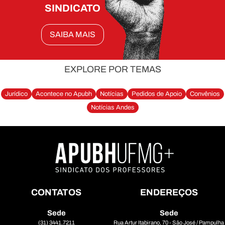
SINDICATO
SAIBA MAIS
EXPLORE POR TEMAS
Jurídico
Acontece no Apubh
Notícias
Pedidos de Apoio
Convênios
Notícias Andes
CONTATOS
ENDEREÇOS
Sede
Sede
(31) 3441.7211
Rua Artur Itabirano, 70 - São José / Pampulha