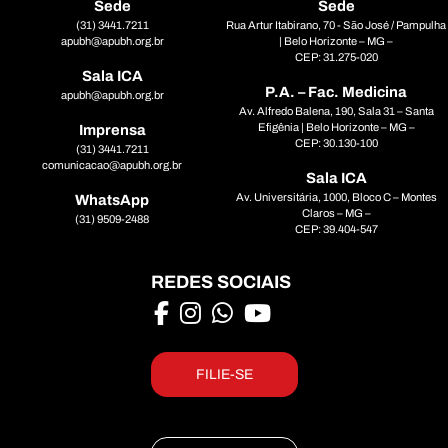
Sede
Sede
(31) 3441.7211
Rua Artur Itabirano, 70 - São José / Pampulha
apubh@apubh.org.br
| Belo Horizonte – MG –
CEP: 31.275-020
Sala ICA
P.A. – Fac. Medicina
apubh@apubh.org.br
Av. Alfredo Balena, 190, Sala 31 – Santa
Efigênia | Belo Horizonte – MG –
Imprensa
CEP: 30.130-100
(31) 3441.7211
comunicacao@apubh.org.br
Sala ICA
Av. Universitária, 1000, Bloco C – Montes
WhatsApp
Claros – MG –
(31) 9509-2488
CEP: 39.404-547
REDES SOCIAIS
FILIE-SE