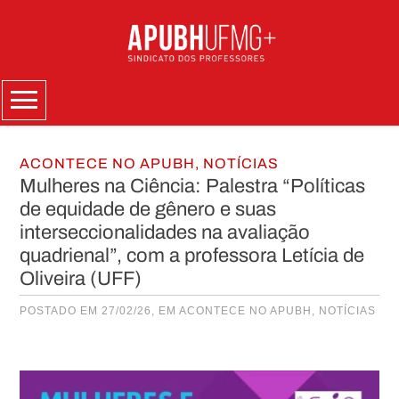
Skip
to
content
Menu
ACONTECE NO APUBH
,
NOTÍCIAS
Mulheres na Ciência: Palestra “Políticas
de equidade de gênero e suas
interseccionalidades na avaliação
quadrienal”, com a professora Letícia de
Oliveira (UFF)
POSTADO EM 27/02/26, EM
ACONTECE NO APUBH
,
NOTÍCIAS