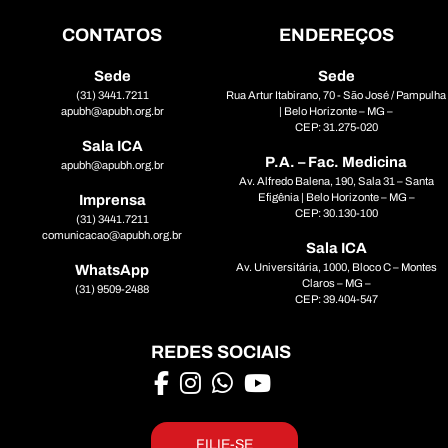
CONTATOS
ENDEREÇOS
Sede
Sede
(31) 3441.7211
Rua Artur Itabirano, 70 - São José / Pampulha
apubh@apubh.org.br
| Belo Horizonte – MG –
CEP: 31.275-020
Sala ICA
P.A. – Fac. Medicina
apubh@apubh.org.br
Av. Alfredo Balena, 190, Sala 31 – Santa
Efigênia | Belo Horizonte – MG –
Imprensa
CEP: 30.130-100
(31) 3441.7211
comunicacao@apubh.org.br
Sala ICA
Av. Universitária, 1000, Bloco C – Montes
WhatsApp
Claros – MG –
(31) 9509-2488
CEP: 39.404-547
REDES SOCIAIS
FILIE-SE