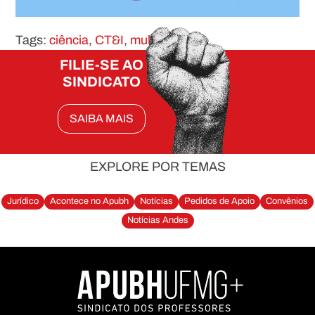
Tags:
ciência
,
CT&I
,
mulheres
FILIE-SE AO
SINDICATO
SAIBA MAIS
EXPLORE POR TEMAS
Jurídico
Acontece no Apubh
Notícias
Pedidos de Apoio
Convênios
Notícias Andes