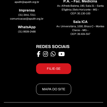
P.A. – Fac. Medicina
apubh@apubh.org.br
Av. Alfredo Balena, 190, Sala 31 – Santa
Efigênia | Belo Horizonte – MG –
Imprensa
CEP: 30.130-100
(31) 3441.7211
comunicacao@apubh.org.br
Sala ICA
Av. Universitária, 1000, Bloco C – Montes
WhatsApp
Claros – MG –
(31) 9509-2488
CEP: 39.404-547
REDES SOCIAIS
FILIE-SE
MAPA DO SITE