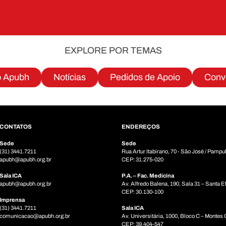
EXPLORE POR TEMAS
o Apubh
Notícias
Pedidos de Apoio
Conv
CONTATOS
ENDEREÇOS
Sede
Sede
(31) 3441.7211
Rua Artur Itabirano, 70 - São José / Pampu
apubh@apubh.org.br
CEP: 31.275-020
Sala ICA
P.A. – Fac. Medicina
apubh@apubh.org.br
Av. Alfredo Balena, 190, Sala 31 – Santa E
CEP: 30.130-100
Imprensa
(31) 3441.7211
Sala ICA
comunicacao@apubh.org.br
Av. Universitária, 1000, Bloco C – Montes
CEP: 39.404-547