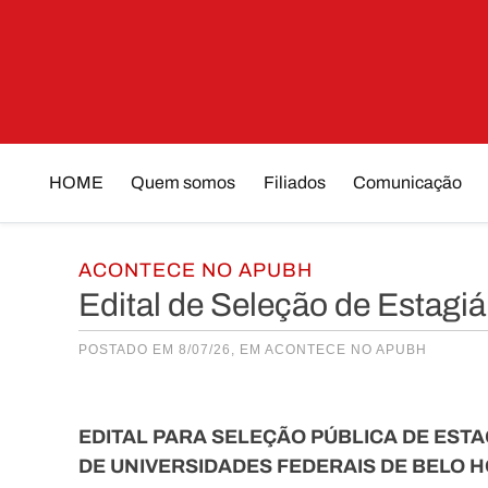
Skip
to
content
HOME
Quem somos
Filiados
Comunicação
ACONTECE NO APUBH
Edital de Seleção de Estagiá
POSTADO EM 8/07/26, EM
ACONTECE NO APUBH
EDITAL PARA SELEÇÃO PÚBLICA DE ESTAG
DE UNIVERSIDADES FEDERAIS DE BELO 