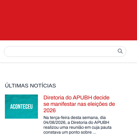
Pesquisar
por:
ÚLTIMAS NOTÍCIAS
Diretoria do APUBH decide
se manifestar nas eleições de
2026
Na terça-feira desta semana, dia
04/08/2026, a Diretoria do APUBH
realizou uma reunião em cuja pauta
constava um ponto sobre …