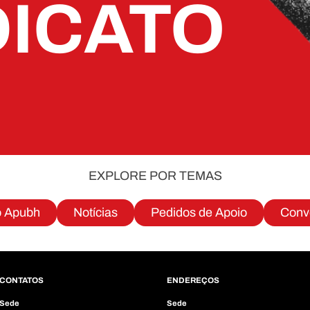
DICATO
EXPLORE POR TEMAS
o Apubh
Notícias
Pedidos de Apoio
Conv
CONTATOS
ENDEREÇOS
Sede
Sede