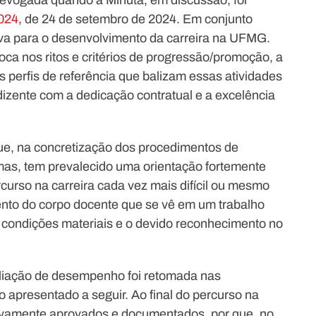
revogada quando a Minuta, em discussão, for
024
, de 24 de setembro de 2024. Em conjunto
a para o desenvolvimento da carreira na UFMG.
oca nos ritos e critérios de progressão/promoção, a
s perfis de referência que balizam essas atividades
izente com a dedicação contratual e a excelência
ue, na concretização dos procedimentos de
mas, tem prevalecido uma orientação fortemente
curso na carreira cada vez mais difícil ou mesmo
nto do corpo docente que se vê em um trabalho
 condições materiais e o devido reconhecimento no
valiação de desempenho foi retomada nas
apresentado a seguir. Ao final do percurso na
tivamente aprovados e documentados, por que, no