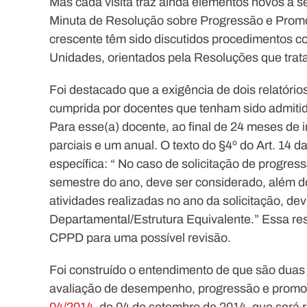
Mas cada visita traz ainda elementos novos a s
Minuta de Resolução sobre Progressão e Prom
crescente têm sido discutidos procedimentos 
Unidades, orientados pela Resoluções que trat
Foi destacado que a exigência de dois relatório
cumprida por docentes que tenham sido admiti
Para esse(a) docente, ao final de 24 meses de in
parciais e um anual. O texto do §4º do Art. 14 
específica: “ No caso de solicitação de progre
semestre do ano, deve ser considerado, além dos 
atividades realizadas no ano da solicitação, 
Departamental/Estrutura Equivalente.” Essa r
CPPD para uma possível revisão.
Foi construído o entendimento de que são duas 
avaliação de desempenho, progressão e prom