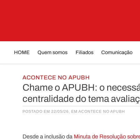
Skip
to
content
HOME
Quem somos
Filiados
Comunicação
ACONTECE NO APUBH
Chame o APUBH: o necessári
centralidade do tema avali
POSTADO EM 22/05/26, EM
ACONTECE NO APUBH
Desde a inclusão da
Minuta de Resolução sobr