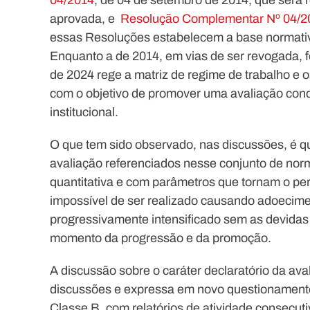
04/2014
, de 04 de setembro de 2014, que será 
aprovada, e
Resolução Complementar Nº 04/2
essas Resoluções estabelecem a base normativ
Enquanto a de 2014, em vias de ser revogada, f
de 2024 rege a matriz de regime de trabalho e o
com o objetivo de promover uma avaliação cond
institucional.
O que tem sido observado, nas discussões, é q
avaliação referenciados nesse conjunto de nor
quantitativa e com parâmetros que tornam o per
impossível de ser realizado causando adoecime
progressivamente intensificado sem as devidas
momento da progressão e da promoção.
A discussão sobre o caráter declaratório da a
discussões e expressa em novo questionamento 
Classe B, com relatórios de atividade consecu