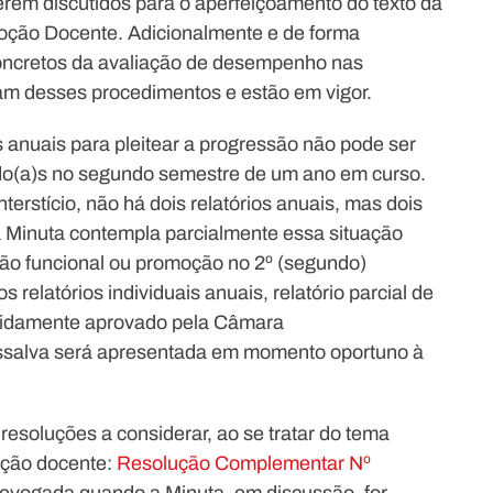
erem discutidos para o aperfeiçoamento do texto da
oção Docente. Adicionalmente e de forma
concretos da avaliação de desempenho nas
am desses procedimentos e estão em vigor.
s anuais para pleitear a progressão não pode ser
do(a)s no segundo semestre de um ano em curso.
terstício, não há dois relatórios anuais, mas dois
da Minuta contempla parcialmente essa situação
ssão funcional ou promoção no 2º (segundo)
relatórios individuais anuais, relatório parcial de
devidamente aprovado pela Câmara
essalva será apresentada em momento oportuno à
resoluções a considerar, ao se tratar do tema
oção docente:
Resolução Complementar Nº