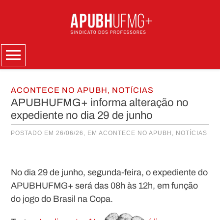
Skip
to
content
Menu
ACONTECE NO APUBH
,
NOTÍCIAS
APUBHUFMG+ informa alteração no
expediente no dia 29 de junho
POSTADO EM 26/06/26, EM
ACONTECE NO APUBH
,
NOTÍCIAS
No dia 29 de junho, segunda-feira, o expediente do
APUBHUFMG+ será das 08h às 12h, em função
do jogo do Brasil na Copa.