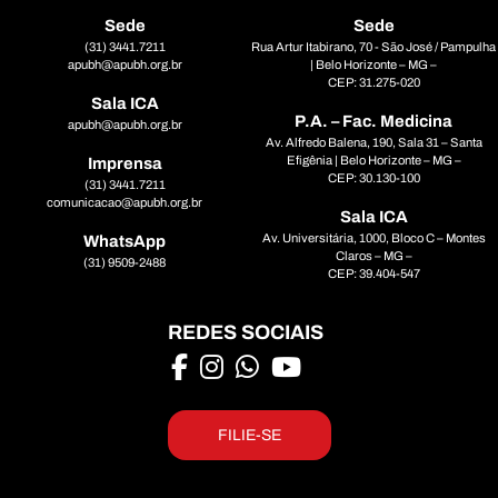
Sede
Sede
(31) 3441.7211
Rua Artur Itabirano, 70 - São José / Pampulha
apubh@apubh.org.br
| Belo Horizonte – MG –
CEP: 31.275-020
Sala ICA
P.A. – Fac. Medicina
apubh@apubh.org.br
Av. Alfredo Balena, 190, Sala 31 – Santa
Efigênia | Belo Horizonte – MG –
Imprensa
CEP: 30.130-100
(31) 3441.7211
comunicacao@apubh.org.br
Sala ICA
Av. Universitária, 1000, Bloco C – Montes
WhatsApp
Claros – MG –
(31) 9509-2488
CEP: 39.404-547
REDES SOCIAIS
FILIE-SE