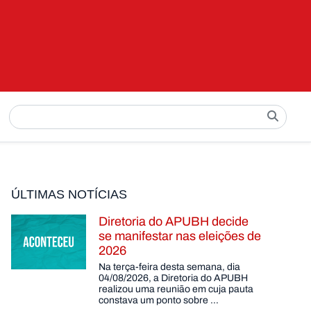
Pesquisar
por:
ÚLTIMAS NOTÍCIAS
Diretoria do APUBH decide
se manifestar nas eleições de
2026
Na terça-feira desta semana, dia
04/08/2026, a Diretoria do APUBH
realizou uma reunião em cuja pauta
constava um ponto sobre …