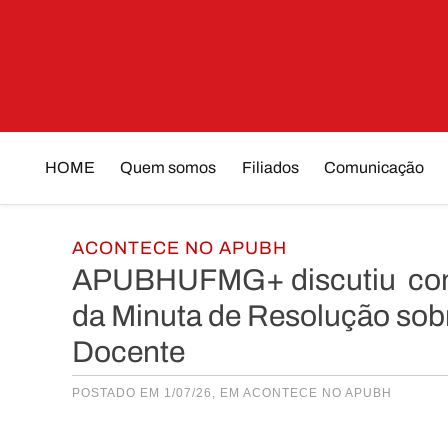
Skip
to
content
HOME
Quem somos
Filiados
Comunicação
ACONTECE NO APUBH
APUBHUFMG+ discutiu com 
da Minuta de Resolução so
Docente
POSTADO EM 1/07/26, EM
ACONTECE NO APUBH