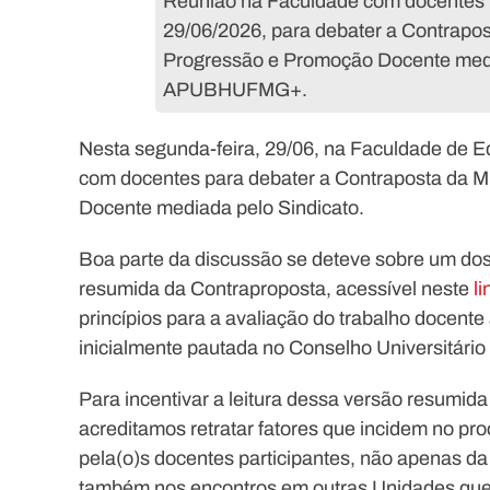
Reunião na Faculdade com docentes 
29/06/2026, para debater a Contrapo
Progressão e Promoção Docente media
APUBHUFMG+.
Nesta segunda-feira, 29/06, na Faculdade de
com docentes para debater a Contraposta da 
Docente mediada pelo Sindicato.
Boa parte da discussão se deteve sobre um dos
resumida da Contraproposta, acessível neste
li
princípios para a avaliação do trabalho docen
inicialmente pautada no Conselho Universitári
Para incentivar a leitura dessa versão resumi
acreditamos retratar fatores que incidem no pr
pela(o)s docentes participantes, não apenas da
também nos encontros em outras Unidades que