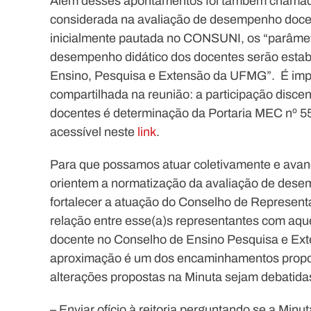
Além desses apontamentos foi também chamada
considerada na avaliação de desempenho docen
inicialmente pautada no CONSUNI, os
“parâmet
desempenho didático dos docentes serão estab
Ensino, Pesquisa e Extensão da UFMG”
. É im
compartilhada na reunião: a participação disce
docentes é determinação da Portaria MEC nº 554
acessível neste
link
.
Para que possamos atuar coletivamente e avança
orientem a normatização da avaliação de dese
fortalecer a atuação do Conselho de Represent
relação entre esse(a)s representantes com aqu
docente no Conselho de Ensino Pesquisa e Ex
aproximação é um dos encaminhamentos propost
alterações propostas na Minuta sejam debatid
– Enviar ofício à reitoria perguntando se a Mi