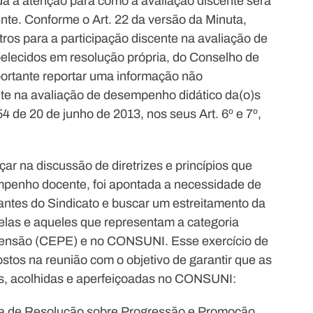
 a atenção para como a avaliação discente será
te. Conforme o Art. 22 da versão da Minuta,
ros para a participação discente na avaliação de
elecidos em resolução própria, do Conselho de
portante reportar uma informação não
nte na avaliação de desempenho didático da(o)s
 de 20 de junho de 2013, nos seus Art. 6º e 7º,
r na discussão de diretrizes e princípios que
mpenho docente, foi apontada a necessidade de
antes do Sindicato e buscar um estreitamento da
elas e aqueles que representam a categoria
tensão (CEPE) e no CONSUNI. Esse exercício de
os na reunião com o objetivo de garantir que as
as, acolhidas e aperfeiçoadas no CONSUNI:
nuta de Resolução sobre Progressão e Promoção